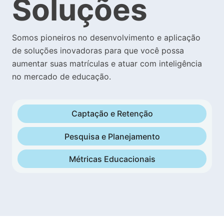
Soluções
Somos pioneiros no desenvolvimento e aplicação
de soluções inovadoras para que você possa
aumentar suas matrículas e atuar com inteligência
no mercado de educação.
Captação e Retenção
Pesquisa e Planejamento
Métricas Educacionais
educa
educa
educa
pesquisa
metrics
hub
Plataforma de Dados Educacionais
Todos os tipos de pesquisa
Solução completa para o
acompanhamento
de mercado que
com base
em informações públicas
você precisar, desenvolvidas exclusivamente
efetivo
de toda a
jornada de seus alunos
reais e atualizadas
.
.
para o
mercado de educação
.