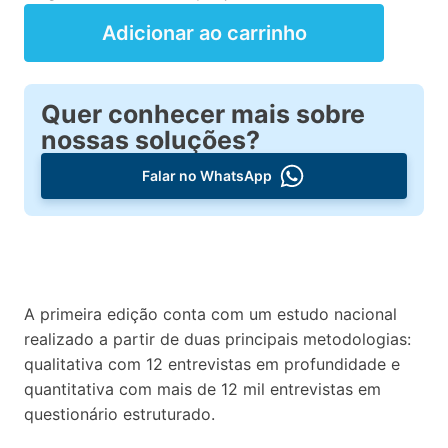
ENEM:
Adicionar ao carrinho
por
que
e
pra
Quer conhecer mais sobre
quê?
nossas soluções?
quantidade
Falar no WhatsApp
A primeira edição conta com um estudo nacional
realizado a partir de duas principais metodologias:
qualitativa com 12 entrevistas em profundidade e
quantitativa com mais de 12 mil entrevistas em
questionário estruturado.