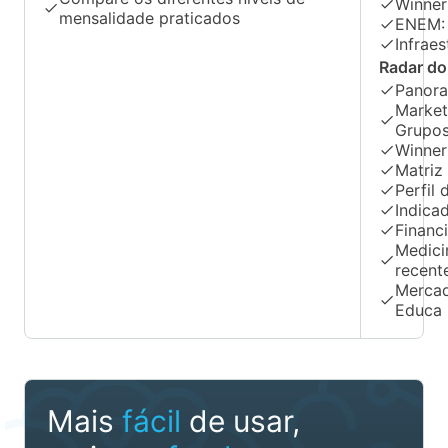
Winner
mensalidade praticados
ENEM: 
Infraes
Radar do
Panora
Market 
Grupo
Winner
Matriz
Perfil
Indica
Financ
Medici
recent
Mercad
Educa 
Mais
fácil
de usar,