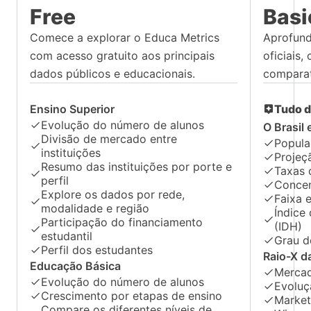
Free
Basi
Comece a explorar o Educa Metrics
Aprofund
com acesso gratuito aos principais
oficiais,
dados públicos e educacionais.
comparat
Ensino Superior
Tudo d
Evolução do número de alunos
O Brasil
Divisão de mercado entre
Popula
instituições
Projeç
Resumo das instituições por porte e
Taxas 
perfil
Concen
Explore os dados por rede,
Faixa e
modalidade e região
Índice
Participação do financiamento
(IDH)
estudantil
Grau d
Perfil dos estudantes
Raio-X d
Educação Básica
Mercad
Evolução do número de alunos
Evoluç
Crescimento por etapas de ensino
Market
Compare os diferentes níveis de